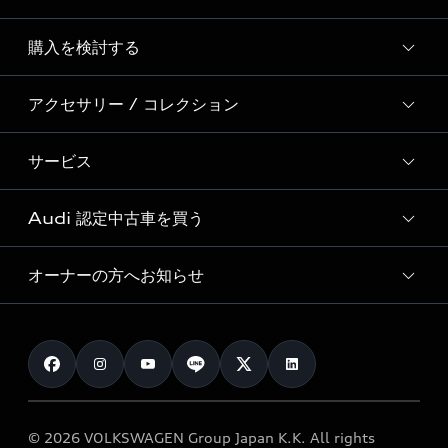
Story of Progress
購入を検討する
ディーラー検索
Audi Sport
新車在庫検索
アクセサリー / コレクション
モデル一覧
Formula 1®
試乗車・展示車検索
特別仕様モデル / 限定モデル
デジタルサービス
サービス
純正アクセサリー
見積り依頼
e-tronラインアップ
Audi exclusive
オンラインショップ
試乗予約
Audi 認定中古車を買う
サービス入庫予約
価格シミュレーション
Audi driving experience
Audi collection
サービスプログラム
車両比較
オーナーの方へお知らせ
Audi認定中古車
アウディナビアプリ
メンテナンス
ご購入サポート
Audi認定中古車検索
お知らせ
車検 / 定期点検
カタログ一覧
クオリティ
オーナー様向けキャンペーン
e-tronアフターサポート
保証
リコール関連情報
Audi Top Service紹介
© 2026 VOLKSWAGEN Group Japan K.K. All rights
メンテナンス