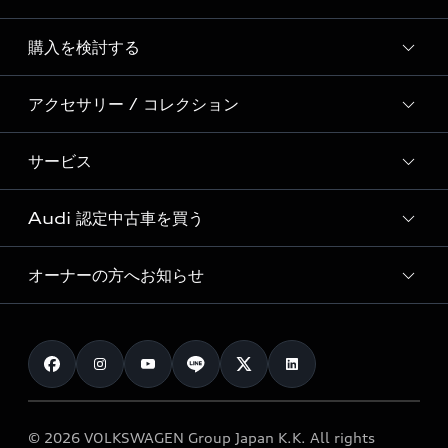
Story of Progress
購入を検討する
ディーラー検索
Audi Sport
新車在庫検索
アクセサリー / コレクション
モデル一覧
Formula 1®
試乗車・展示車検索
特別仕様モデル / 限定モデル
デジタルサービス
サービス
純正アクセサリー
見積り依頼
e-tronラインアップ
Audi exclusive
オンラインショップ
試乗予約
Audi 認定中古車を買う
サービス入庫予約
価格シミュレーション
Audi driving experience
Audi collection
サービスプログラム
車両比較
オーナーの方へお知らせ
Audi認定中古車
アウディナビアプリ
メンテナンス
ご購入サポート
Audi認定中古車検索
お知らせ
車検 / 定期点検
カタログ一覧
クオリティ
オーナー様向けキャンペーン
e-tronアフターサポート
保証
リコール関連情報
Audi Top Service紹介
© 2026 VOLKSWAGEN Group Japan K.K. All rights
メンテナンス