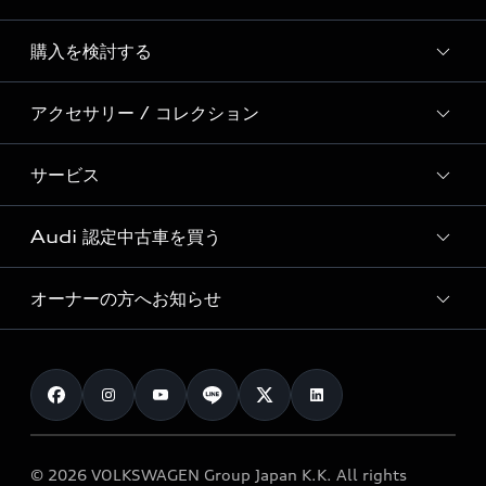
Story of Progress
購入を検討する
ディーラー検索
Audi Sport
新車在庫検索
アクセサリー / コレクション
モデル一覧
Formula 1®
試乗車・展示車検索
特別仕様モデル / 限定モデル
デジタルサービス
サービス
純正アクセサリー
見積もり依頼
e-tronラインアップ
Audi exclusive
オンラインショップ
試乗予約
Audi 認定中古車を買う
サービス入庫予約
価格シミュレーション
Audi driving experience
Audi collection
サービスプログラム
車両比較
オーナーの方へお知らせ
Audi認定中古車
アウディナビアプリ
メンテナンス
ご購入サポート
Audi認定中古車検索
お知らせ
車検 / 定期点検
カタログ一覧
クオリティ
オーナー様向けキャンペーン
e-tronアフターサポート
保証
リコール関連情報
Audi Top Service紹介
© 2026 VOLKSWAGEN Group Japan K.K. All rights
メンテナンス