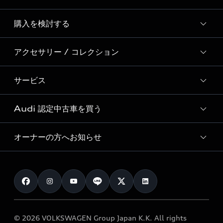
Story of Progress
購入を検討する
ディーラー検索
Audi Sport
新車在庫検索
アクセサリー / コレクション
モデル一覧
Formula 1®
試乗車・展示車検索
特別仕様モデル / 限定モデル
デジタルサービス
サービス
純正アクセサリー
見積り依頼
e-tronラインアップ
Audi exclusive
オンラインショップ
試乗予約
Audi 認定中古車を買う
サービス入庫予約
価格シミュレーション
Audi driving experience
Audi collection
サービスプログラム
車両比較
オーナーの方へお知らせ
Audi認定中古車
アウディナビアプリ
メンテナンス
ご購入サポート
Audi認定中古車検索
お知らせ
車検 / 定期点検
カタログ一覧
クオリティ
オーナー様向けキャンペーン
e-tronアフターサポート
保証
リコール関連情報
Audi Top Service紹介
© 2026 VOLKSWAGEN Group Japan K.K. All rights
メンテナンス