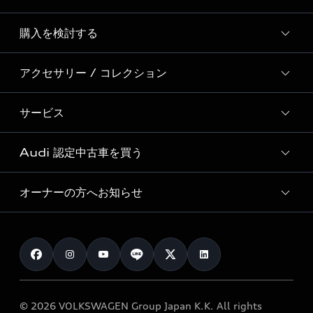
Story of Progress
購入を検討する
ディーラー検索
Audi Sport
新車在庫検索
アクセサリー / コレクション
モデル一覧
Formula 1®
試乗車・展示車検索
特別仕様モデル / 限定モデル
デジタルサービス
サービス
純正アクセサリー
見積り依頼
e-tronラインアップ
Audi exclusive
オンラインショップ
試乗予約
Audi 認定中古車を買う
サービス入庫予約
価格シミュレーション
Audi driving experience
Audi collection
サービスプログラム
車両比較
オーナーの方へお知らせ
Audi認定中古車
アウディナビアプリ
メンテナンス
ご購入サポート
Audi認定中古車検索
お知らせ
車検 / 定期点検
カタログ一覧
クオリティ
オーナー様向けキャンペーン
e-tronアフターサポート
保証
リコール関連情報
Audi Top Service紹介
© 2026 VOLKSWAGEN Group Japan K.K. All rights
メンテナンス