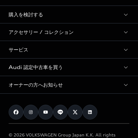
Story of Progress
購入を検討する
ディーラー検索
Audi Sport
新車在庫検索
アクセサリー / コレクション
モデル一覧
Formula 1®
試乗車・展示車検索
特別仕様モデル / 限定モデル
デジタルサービス
サービス
純正アクセサリー
見積り依頼
e-tronラインアップ
Audi exclusive
オンラインショップ
試乗予約
Audi 認定中古車を買う
サービス入庫予約
価格シミュレーション
Audi driving experience
Audi collection
サービスプログラム
車両比較
オーナーの方へお知らせ
Audi認定中古車
アウディナビアプリ
メンテナンス
ご購入サポート
Audi認定中古車検索
お知らせ
車検 / 定期点検
カタログ一覧
クオリティ
オーナー様向けキャンペーン
e-tronアフターサポート
保証
リコール関連情報
Audi Top Service紹介
© 2026 VOLKSWAGEN Group Japan K.K. All rights
メンテナンス