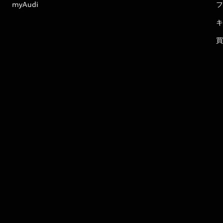
myAudi
フ
キ
買