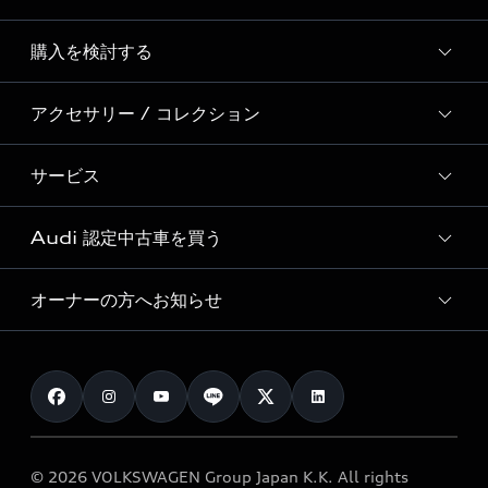
Story of Progress
購入を検討する
ディーラー検索
Audi Sport
新車在庫検索
アクセサリー / コレクション
モデル一覧
Formula 1®
試乗車・展示車検索
特別仕様モデル / 限定モデル
デジタルサービス
サービス
純正アクセサリー
見積り依頼
e-tronラインアップ
Audi exclusive
オンラインショップ
試乗予約
Audi 認定中古車を買う
サービス入庫予約
価格シミュレーション
Audi driving experience
Audi collection
サービスプログラム
車両比較
オーナーの方へお知らせ
Audi認定中古車
アウディナビアプリ
メンテナンス
ご購入サポート
Audi認定中古車検索
お知らせ
車検 / 定期点検
カタログ一覧
クオリティ
オーナー様向けキャンペーン
e-tronアフターサポート
保証
リコール関連情報
Audi Top Service紹介
© 2026 VOLKSWAGEN Group Japan K.K. All rights
メンテナンス