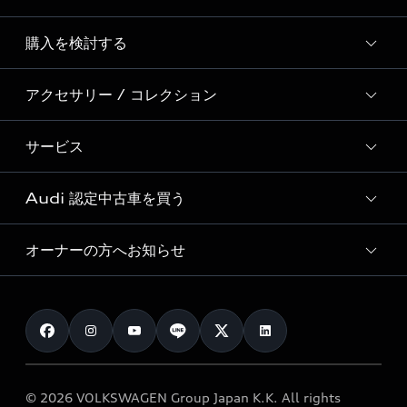
Story of Progress
購入を検討する
ディーラー検索
Audi Sport
新車在庫検索
アクセサリー / コレクション
モデル一覧
Formula 1®
試乗車・展示車検索
特別仕様モデル / 限定モデル
デジタルサービス
サービス
純正アクセサリー
見積り依頼
e-tronラインアップ
Audi exclusive
オンラインショップ
試乗予約
Audi 認定中古車を買う
サービス入庫予約
価格シミュレーション
Audi driving experience
Audi collection
サービスプログラム
車両比較
オーナーの方へお知らせ
Audi認定中古車
アウディナビアプリ
メンテナンス
ご購入サポート
Audi認定中古車検索
お知らせ
車検 / 定期点検
カタログ一覧
クオリティ
オーナー様向けキャンペーン
e-tronアフターサポート
保証
リコール関連情報
Audi Top Service紹介
© 2026 VOLKSWAGEN Group Japan K.K. All rights
メンテナンス