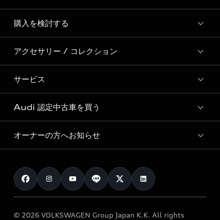
Story of Progress
購入を検討する
ディーラー検索
Audi Sport
新車在庫検索
アクセサリー / コレクション
モデル一覧
Formula 1®
試乗車・展示車検索
特別仕様モデル / 限定モデル
デジタルサービス
サービス
純正アクセサリー
見積り依頼
e-tronラインアップ
Audi exclusive
オンラインショップ
試乗予約
Audi 認定中古車を買う
サービス入庫予約
価格シミュレーション
Audi driving experience
Audi collection
サービスプログラム
車両比較
オーナーの方へお知らせ
Audi認定中古車
アウディナビアプリ
メンテナンス
ご購入サポート
Audi認定中古車検索
お知らせ
車検 / 定期点検
カタログ一覧
クオリティ
オーナー様向けキャンペーン
e-tronアフターサポート
保証
リコール関連情報
Audi Top Service紹介
© 2026 VOLKSWAGEN Group Japan K.K. All rights
メンテナンス