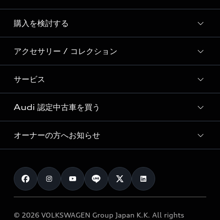
Story of Progress
購入を検討する
ディーラー検索
Audi Sport
新車在庫検索
アクセサリー / コレクション
モデル一覧
Formula 1®
試乗車・展示車検索
特別仕様モデル / 限定モデル
デジタルサービス
サービス
純正アクセサリー
見積り依頼
e-tronラインアップ
Audi exclusive
オンラインショップ
試乗予約
Audi 認定中古車を買う
サービス入庫予約
価格シミュレーション
Audi driving experience
Audi collection
サービスプログラム
車両比較
オーナーの方へお知らせ
Audi認定中古車
アウディナビアプリ
メンテナンス
ご購入サポート
Audi認定中古車検索
お知らせ
車検 / 定期点検
カタログ一覧
クオリティ
オーナー様向けキャンペーン
e-tronアフターサポート
保証
リコール関連情報
Audi Top Service紹介
© 2026 VOLKSWAGEN Group Japan K.K. All rights
メンテナンス