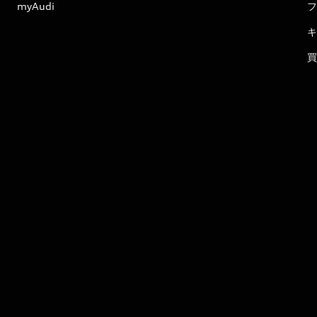
myAudi
フ
キ
買