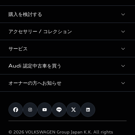
Story of Progress
購入を検討する
ディーラー検索
Audi Sport
新車在庫検索
アクセサリー / コレクション
モデル一覧
Formula 1®
試乗車・展示車検索
特別仕様モデル / 限定モデル
デジタルサービス
サービス
純正アクセサリー
見積り依頼
e-tronラインアップ
Audi exclusive
オンラインショップ
試乗予約
Audi 認定中古車を買う
サービス入庫予約
価格シミュレーション
Audi driving experience
Audi collection
サービスプログラム
車両比較
オーナーの方へお知らせ
Audi認定中古車
アウディナビアプリ
メンテナンス
ご購入サポート
Audi認定中古車検索
お知らせ
車検 / 定期点検
カタログ一覧
クオリティ
オーナー様向けキャンペーン
e-tronアフターサポート
保証
リコール関連情報
Audi Top Service紹介
© 2026 VOLKSWAGEN Group Japan K.K. All rights
メンテナンス