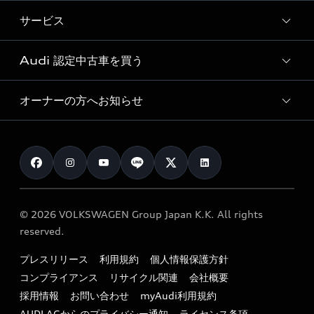
試乗車・展示車検索
特別仕様モデル / 限定モデル
デジタルサービス
サービス
純正アクセサリー
見積り依頼
e-tronラインアップ
Audi exclusive
オンラインショップ
試乗予約
Audi 認定中古車を買う
サービス入庫予約
価格シミュレーション
Audi driving experience
Audi collection
サービスプログラム
車両比較
オーナーの方へお知らせ
Audi認定中古車
アウディナビアプリ
メンテナンス
ご購入サポート
Audi認定中古車検索
お知らせ
車検 / 定期点検
カタログ一覧
クオリティ
オーナー様向けキャンペーン
e-tronアフターサポート
保証
リコール関連情報
Audi Top Service紹介
© 2026 VOLKSWAGEN Group Japan K.K. All rights
メンテナンス
特定整備適用車一覧
reserved.
myAudi
24時間緊急サポート
リサイクル法
プレスリリース
利用規約
個人情報保護方針
ファイナンス
コンプライアンス
リサイクル関連
会社概要
よくある質問（FAQ）
採用情報
お問い合わせ
myAudi利用規約
キャンペーン / イベント
AUDI AGからのプライバシー通知
ライセンス条項