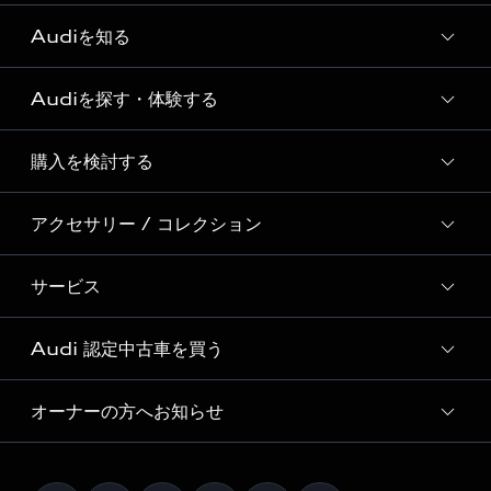
Audiを知る
Audiを探す・体験する
Audi ブランド
Story of Progress
購入を検討する
ディーラー検索
Audi Sport
新車在庫検索
アクセサリー / コレクション
モデル一覧
Formula 1®
試乗車・展示車検索
特別仕様モデル / 限定モデル
デジタルサービス
サービス
純正アクセサリー
見積り依頼
e-tronラインアップ
Audi exclusive
オンラインショップ
試乗予約
Audi 認定中古車を買う
サービス入庫予約
価格シミュレーション
Audi driving experience
Audi collection
サービスプログラム
車両比較
オーナーの方へお知らせ
Audi認定中古車
アウディナビアプリ
メンテナンス
ご購入サポート
Audi認定中古車検索
お知らせ
車検 / 定期点検