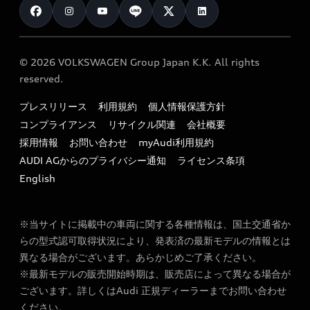
カタログ一覧
クオリティ
オーナー様向けキャンペーン
e-tronアフターサポート
保証
リコール関連情報
Audi Top Service紹介
© 2026 VOLKSWAGEN Group Japan K.K. All rights
メンテナンス
特定整備適用車一覧
reserved.
myAudi
24時間緊急サポート
リサイクル法
プレスリリース
利用規約
個人情報保護方針
ファイナンス
コンプライアンス
リサイクル関連
会社概要
よくある質問（FAQ）
採用情報
お問い合わせ
myAudi利用規約
キャンペーン / イベント
AUDI AGからのプライバシー通知
ライセンス条項
買取査定
English
※当サイトに掲載中の車両に関する各種情報は、国土交通省か
らの型式認可取得状況により、発表済の最新モデルの情報とは
異なる場合がございます。あらかじめご了承ください。
※最新モデルの販売開始時期は、販売店によって異なる場合が
ございます。詳しくはAudi 正規ディーラーまでお問い合わせ
ください。