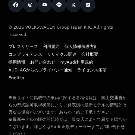
カタログ一覧
クオリティ
オーナー様向けキャンペーン
e-tronアフターサポート
保証
リコール関連情報
Audi Top Service紹介
© 2026 VOLKSWAGEN Group Japan K.K. All rights
メンテナンス
特定整備適用車一覧
reserved.
myAudi
24時間緊急サポート
リサイクル法
プレスリリース
利用規約
個人情報保護方針
ファイナンス
コンプライアンス
リサイクル関連
会社概要
よくある質問（FAQ）
採用情報
お問い合わせ
myAudi利用規約
キャンペーン / イベント
AUDI AGからのプライバシー通知
ライセンス条項
買取査定
English
※当サイトに掲載中の車両に関する各種情報は、国土交通省か
らの型式認可取得状況により、発表済の最新モデルの情報とは
異なる場合がございます。あらかじめご了承ください。
※最新モデルの販売開始時期は、販売店によって異なる場合が
ございます。詳しくはAudi 正規ディーラーまでお問い合わせ
ください。