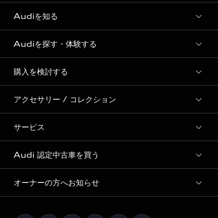
Audiを知る
Audiを探す・体験する
Audi ブランド
Story of Progress
購入を検討する
ディーラー検索
Audi Sport
新車在庫検索
アクセサリー / コレクション
モデル一覧
Formula 1®
試乗車・展示車検索
特別仕様モデル / 限定モデル
デジタルサービス
サービス
純正アクセサリー
見積り依頼
e-tronラインアップ
Audi exclusive
オンラインショップ
試乗予約
Audi 認定中古車を買う
サービス入庫予約
価格シミュレーション
Audi driving experience
Audi collection
サービスプログラム
車両比較
オーナーの方へお知らせ
Audi認定中古車
アウディナビアプリ
メンテナンス
ご購入サポート
Audi認定中古車検索
お知らせ
車検 / 定期点検