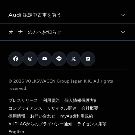
見積り依頼
e-tronラインアップ
Audi exclusive
オンラインショップ
試乗予約
Audi 認定中古車を買う
サービス入庫予約
価格シミュレーション
Audi driving experience
Audi collection
サービスプログラム
車両比較
オーナーの方へお知らせ
Audi認定中古車
アウディナビアプリ
メンテナンス
ご購入サポート
Audi認定中古車検索
お知らせ
車検 / 定期点検
カタログ一覧
クオリティ
オーナー様向けキャンペーン
e-tronアフターサポート
保証
リコール関連情報
Audi Top Service紹介
© 2026 VOLKSWAGEN Group Japan K.K. All rights
メンテナンス
特定整備適用車一覧
reserved.
myAudi
24時間緊急サポート
リサイクル法
プレスリリース
利用規約
個人情報保護方針
ファイナンス
コンプライアンス
リサイクル関連
会社概要
よくある質問（FAQ）
採用情報
お問い合わせ
myAudi利用規約
キャンペーン / イベント
AUDI AGからのプライバシー通知
ライセンス条項
買取査定
English