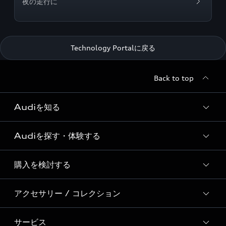
夜の走行に
Technology Portalに戻る
Back to top
Audiを知る
Audiを探す・体験する
Audi ブランド
Story of Progress
購入を検討する
ディーラー検索
Audi Sport
新車在庫検索
アクセサリー / コレクション
モデル一覧
Formula 1®
試乗車・展示車検索
特別仕様モデル / 限定モデル
デジタルサービス
サービス
純正アクセサリー