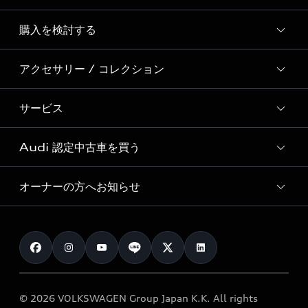
Story of Progress
購入を検討する
ディーラー検索
Audi Sport
新車在庫検索
アクセサリー / コレクション
モデル一覧
Formula 1®
試乗車・展示車検索
特別仕様モデル / 限定モデル
デジタルサービス
サービス
純正アクセサリー
見積り依頼
e-tronラインアップ
Audi exclusive
オンラインショップ
試乗予約
Audi 認定中古車を買う
サービス入庫予約
価格シミュレーション
Audi driving experience
Audi collection
サービスプログラム
車両比較
オーナーの方へお知らせ
Audi認定中古車
アウディナビアプリ
メンテナンス
ご購入サポート
Audi認定中古車検索
お知らせ
車検 / 定期点検
カタログ一覧
クオリティ
オーナー様向けキャンペーン
e-tronアフターサポート
保証
リコール関連情報
Audi Top Service紹介
© 2026 VOLKSWAGEN Group Japan K.K. All rights
メンテナンス