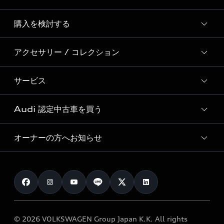
Story of Progress
購入を検討する
ディーラー検索
Audi Sport
新車在庫検索
アクセサリー / コレクション
モデル一覧
Formula 1®
試乗車・展示車検索
特別仕様モデル / 限定モデル
デジタルサービス
サービス
純正アクセサリー
見積り依頼
e-tronラインアップ
Audi exclusive
オンラインショップ
試乗予約
Audi 認定中古車を買う
サービス入庫予約
価格シミュレーション
Audi driving experience
Audi collection
サービスプログラム
車両比較
オーナーの方へお知らせ
Audi認定中古車
アウディナビアプリ
メンテナンス
ご購入サポート
Audi認定中古車検索
お知らせ
車検 / 定期点検
カタログ一覧
クオリティ
オーナー様向けキャンペーン
e-tronアフターサポート
保証
リコール関連情報
Audi Top Service紹介
© 2026 VOLKSWAGEN Group Japan K.K. All rights
メンテナンス